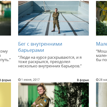
Бег с внутренними
Мале
барьерами
кому
“Моша
я
мален
“Люди на курсе раскрываются, и я
путь.”
бы по
тоже раскрылся, преодолел
несколько внутренних барьеров.”
1 июня, 2017
28 ма
В форме
В форме