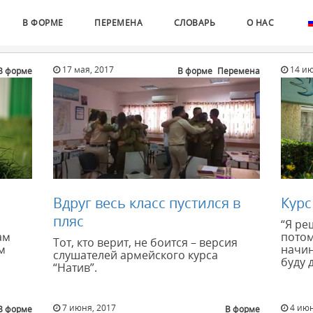
В ФОРМЕ
ПЕРЕМЕНА
СЛОВАРЬ
О НАС
17 мая, 2017
14 ию
В форме
В форме
Перемена
Вдруг весь класс пустился в
Курс
пляс
“Я ре
ам
потом
Тот, кто верит, не боится – версия
м
начин
слушателей армейского курса
буду 
“Натив”.
7 июня, 2017
4 июн
В форме
В форме