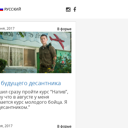
РУССКИЙ
ня, 2017
В форме
 будущего десантника
шил сразу пройти курс “Натив”,
у что в августе у меня
ается курс молодого бойца. Я
десантником.”
я, 2017
В форме