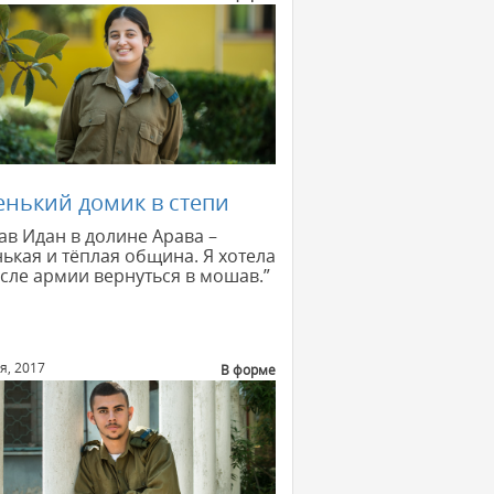
нький домик в степи
в Идан в долине Арава –
ькая и тёплая община. Я хотела
сле армии вернуться в мошав.”
я, 2017
В форме