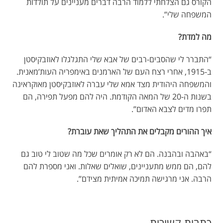
הקורס גם הצלחתי ללמוד הרבה דברים מעניינים על תולדות
המשפחה שלי”.
מה למדת?
“התברר לי שהסבים-רבים של אבא שלי התגלגלו לאוזבקיסטן
ב-1915, אחרי רצח העם של הארמנים באימפריה העות’מאנית.
והמשפחה היהודית מצד אמא שלי עברה לאוזבקיסטן מאוקראינה
בשנות ה-20 של המאה הקודמת. היה להם מפעל תפירה, הם
תפרו מדים לצבא האדום”.
איך ההורים מקבלים את התהליך שאת עוברת?
“באהבה ובהבנה. הם לא רק אומרים שכל מה שטוב לי טוב גם
להם, הם ממש מתעניינים, שואלים שאלות. ואני מספרת להם
הרבה. אני מרגישה תמיכה אמיתית מצידם”.
כתבות קשורות