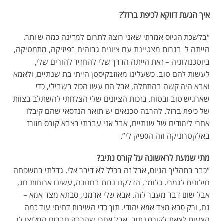
איך הגעת דווקא לכיפת ברזל?
“בלשכת הגיוס אמרתי שאני רוצה לתרום למדינה כמה שיותר.
הייתה לי בגרות מצטיינת עם ציונים גבוהים בפיזיקה, מתמטיקה,
ביוטכנולוגיה – זאת הייתה הדרך שלי להחזיר להורים שלי,
לעשות להם טוב. כשעלינו מאוזבקיסטן הייתי בת שנתיים, ולאמא
ואבא היה קשה בהתחלה, אבל הם עשו הכול בשבילי, כדי
שארגיש טוב ובטוח. בזכות הציונים שלי הצלחתי להשתלב בצוות
של כיפת ברזל. להרבה טכנאים יש תואר הנדסאי שהם קיבלו
אחרי לימודים של שנתיים, אבל אני עברתי בצבא קורס מזורז
באלקטרוניקה וזה הספיק לי”.
מתי שמעת לראשונה על קורס נתיב?
“כבר בתהליך הגיוס, אבל זה בכלל לא דיבר אלי. גדלתי במשפחה
חילונית לגמרי. כלומר, הדלקנו נרות בחנוכה, עשינו ארוחות חג,
אבל שום דבר מעבר לזה. אבא שלי ארמני, סבתא מצד אמא –
גם, ורק סבא מצד אמא יהודי. תוך כדי השירות דחיתי עוד כמה
הצעות לצאת לקורס נתיב, אבל אחרי שהרבה חברים המליצו לי