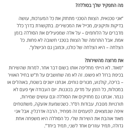
מה התפקיד שלך בסוללה?
“אני טכנאית. הצוות הטכני מתחזק את כל המערכות, עושה
בדיקות ותיקונים, מכייל את המכשירים. בתקשורת בדרך כלל
מדברים על הלוחמים – על אלה שמפעילים את הסוללה בזמן
אמת. אבל התרומה של הצוות בטכני חשובה לא פחות. כל
הצלחה – היא הצלחה של כולנו, וכמובן גם הכישלון”.
את מרוצה מהשירות?
“מאוד. לא הייתי מחליפה אותו בשום דבר אחר. למרות שהשירות
בכיפת ברזל לא פשוט. זה לא מה שחושבים על ת”ש בחיל האוויר
– בריכה, קולנוע, מגורים נוחים. אנחנו ישנים בשטח, באוהלים או
במכולות, כל הזמן על מדים, בכוננות. יום העבודה אף פעם לא
נגמר. אנחנו גם מחזיקים את הסוללה וגם עושים שמירות,
תורנויות מטבח, עבודות רס”ר. כשנשמעת אזעקה, משתטחים
איפה שנמצאים. לפעמים זה מפחיד, הרבה אדרנלין. אבל אני
מאוד אוהבת את השירות שלי. כל הסוללה היא משפחה אחת
גדולה, תמיד עוזרים אחד לשני, תמיד ביחד”.